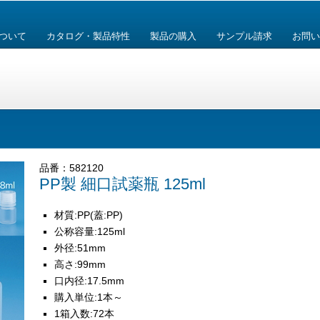
ついて
カタログ・製品特性
製品の購入
サンプル請求
お問い
品番：582120
PP製 細口試薬瓶 125ml
材質:PP(蓋:PP)
公称容量:125ml
外径:51mm
高さ:99mm
口内径:17.5mm
購入単位:1本～
1箱入数:72本