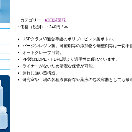
・カテゴリー：
細口試薬瓶
・価格（税別）：240円 / 本
USPクラスVI適合等級のポリプロピレン製ボトル。
バージンレジン製。可塑剤等の添加物や離型剤等は一切不
オートクレーブ可能。
PP製はLDPE・HDPE製より透明性に優れています。
ライナーがないため清潔な保管が可能。
漏れに強い蓋構造。
研究室や工場の各種液体保存や薬液の包装容器としても最